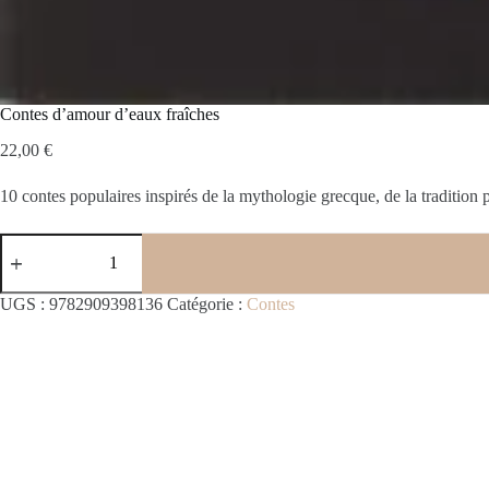
Contes d’amour d’eaux fraîches
22,00
€
10 contes populaires inspirés de la mythologie grecque, de la traditio
quantité
de
Contes
d'amour
UGS :
9782909398136
Catégorie :
Contes
d'eaux
fraîches