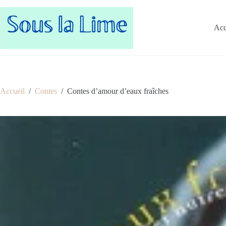
Passer
au
contenu
Acc
Accueil
/
Contes
/
Contes d’amour d’eaux fraîches