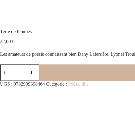
Terre de femmes
22,00
€
Les amateurs de poésie connaissent bien Dany Laferrière, Lyonel Troui
quantité
de
Terre
de
UGS :
9782909398464
Catégorie :
Poésie dite
femmes