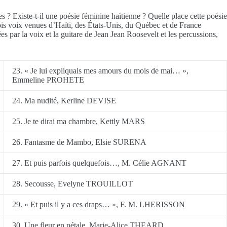
? Existe-t-il une poésie féminine haïtienne ? Quelle place cette poésie
rois voix venues d’Haïti, des États-Unis, du Québec et de France
s par la voix et la guitare de Jean Jean Roosevelt et les percussions,
23. « Je lui expliquais mes amours du mois de mai… »,
Emmeline PROHETE
24. Ma nudité, Kerline DEVISE
25. Je te dirai ma chambre, Kettly MARS
26. Fantasme de Mambo, Elsie SURENA
27. Et puis parfois quelquefois…, M. Célie AGNANT
28. Secousse, Evelyne TROUILLOT
29. « Et puis il y a ces draps… », F. M. LHERISSON
30. Une fleur en pétale, Marie-Alice THEARD