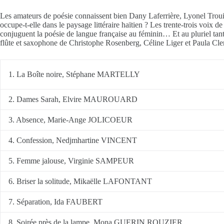
Les amateurs de poésie connaissent bien Dany Laferrière, Lyonel Trouil
occupe-t-elle dans le paysage littéraire haïtien ? Les trente-trois voi
conjuguent la poésie de langue française au féminin… Et au pluriel tant 
flûte et saxophone de Christophe Rosenberg, Céline Liger et Paula Cler
1. La Boîte noire, Stéphane MARTELLY
2. Dames Sarah, Elvire MAUROUARD
3. Absence, Marie-Ange JOLICOEUR
4. Confession, Nedjmhartine VINCENT
5. Femme jalouse, Virginie SAMPEUR
6. Briser la solitude, Mikaëlle LAFONTANT
7. Séparation, Ida FAUBERT
8. Soirée près de la lampe, Mona GUERIN ROUZIER