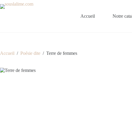
Passer
au
contenu
Accueil
Notre cat
Accueil
/
Poésie dite
/
Terre de femmes