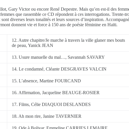
lot, Gary Victor ou encore René Depestre. Mais qu’en est-il des femmes 
x de femmes que rassemble ce CD répondent à ces interrogations. Trente-t
sont diverses leurs tonalités et leurs sources d’inspiration. Accompagnée
mont donnent vie et force à 150 ans de poésie féminine en Haïti.
12. Autre chapitre/Je marche à travers la ville glaner mes bouts
de peau, Yanick JEAN
13. Usure manuelle du mal…, Savannah SAVARY
14. Le condamné, Cléante DESGRAVES VALCIN
15. L’absence, Martine FOURCAND
16. Affirmation, Jacqueline BEAUGE-ROSIER
17. Films, Célie DIAQUOI DESLANDES
18. Ah mon rire, Janine TAVERNIER
19. Ode à Bolivar, Emmeline CARRIES LEMAIRE